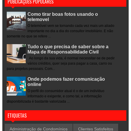
PUBLICAÇÕES POPULARES
Como tirar boas fotos usando o
telemovel
O telemóvel vem se tornando cada vez mais um aliado
importante no dia a dia do consultor imobiliário. E não
somente no que se refere ...
Tudo o que precisa de saber sobre a
Mapa de Responsabilidade Civil
Ao longo da sua vida, é normal necessitar-se de pedir
vários créditos, quer seja para pagar a casa, carro ou
para projetos pessoais. Com...
Onde podemos fazer comunicação
online
O perfil do consumidor atual é o de um indivíduo
informado e exigente, e como tal, a informação
disponibilizada é bastante valorizada ...
ETIQUETAS
Administração de Condomínios
Clientes Satisfeitos